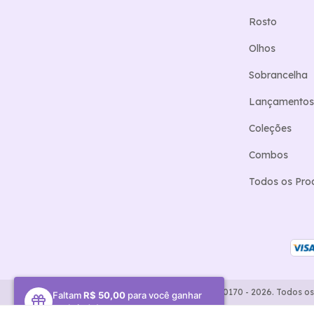
Rosto
Olhos
Sobrancelha
Lançamentos
Coleções
Combos
Todos os Pro
Copyright City Girls - 27273666000170 - 2026. Todos os
Faltam
R$ 50,00
para você ganhar
um brinde!