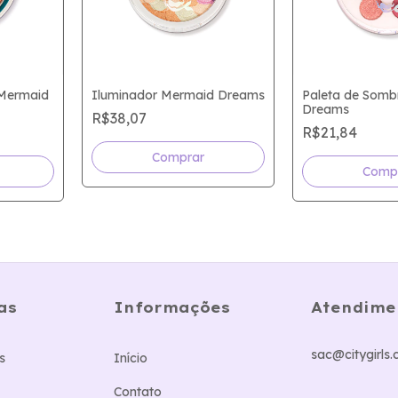
 Mermaid
Iluminador Mermaid Dreams
Paleta de Somb
Dreams
R$38,07
R$21,84
as
Informações
Atendime
sac@citygirls.
s
Início
Contato