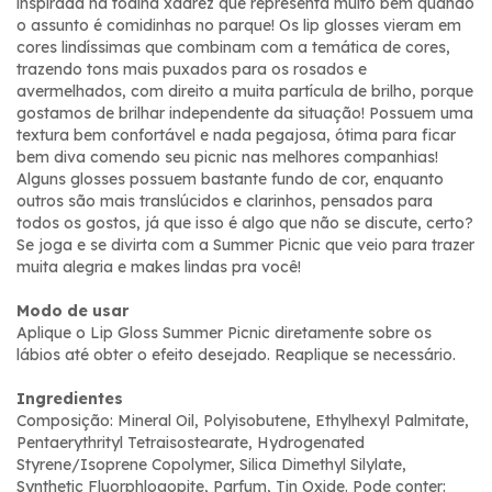
inspirada na toalha xadrez que representa muito bem quando
o assunto é comidinhas no parque! Os lip glosses vieram em
cores lindíssimas que combinam com a temática de cores,
trazendo tons mais puxados para os rosados e
avermelhados, com direito a muita partícula de brilho, porque
gostamos de brilhar independente da situação! Possuem uma
textura bem confortável e nada pegajosa, ótima para ficar
bem diva comendo seu picnic nas melhores companhias!
Alguns glosses possuem bastante fundo de cor, enquanto
outros são mais translúcidos e clarinhos, pensados para
todos os gostos, já que isso é algo que não se discute, certo?
Se joga e se divirta com a Summer Picnic que veio para trazer
muita alegria e makes lindas pra você!
Modo de usar
Aplique o Lip Gloss Summer Picnic diretamente sobre os
lábios até obter o efeito desejado. Reaplique se necessário.
Ingredientes
Composição: Mineral Oil, Polyisobutene, Ethylhexyl Palmitate,
Pentaerythrityl Tetraisostearate, Hydrogenated
Styrene/Isoprene Copolymer, Silica Dimethyl Silylate,
Synthetic Fluorphlogopite, Parfum, Tin Oxide. Pode conter: