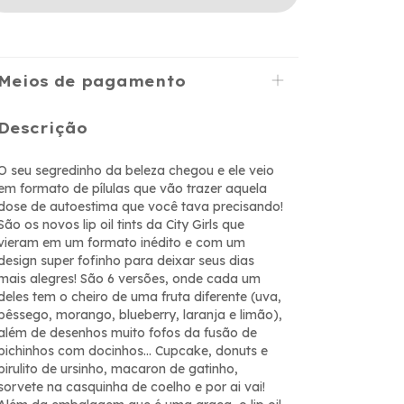
Meios de pagamento
Descrição
O seu segredinho da beleza chegou e ele veio
em formato de pílulas que vão trazer aquela
dose de autoestima que você tava precisando!
São os novos lip oil tints da City Girls que
vieram em um formato inédito e com um
design super fofinho para deixar seus dias
mais alegres! São 6 versões, onde cada um
deles tem o cheiro de uma fruta diferente (uva,
pêssego, morango, blueberry, laranja e limão),
além de desenhos muito fofos da fusão de
bichinhos com docinhos... Cupcake, donuts e
pirulito de ursinho, macaron de gatinho,
sorvete na casquinha de coelho e por ai vai!