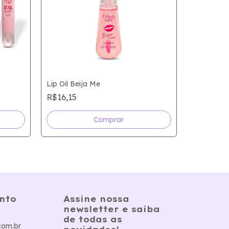
Lip Oil Beija Me
R$16,15
Lip Oil Tin
R$6,50
nto
Assine nossa
newsletter e saiba
de todas as
com.br