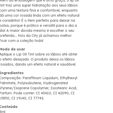
Além da embalagem que é uma graça, o lip oil
tint traz uma super hidratação aos seus lábios
com uma textura fina e confortável, enquanto
dá uma cor rosada linda com um efeito natural
e coradinho! É o item perfeito para deixar na
bolsa, porque é prático e versátil para o dia a
dia! A maior dúvida mesmo é escolher o seu
preferido... Nós da City já achamos melhor
ficar com a coleção toda!
Modo de usar
Aplique o Lip Oil Tint sobre os lábios até obter
o efeito desejado. O produto deixa os lábios
rosados, dando um efeito natural e saudável.
Ingredientes
Composição: Paraffinum Liquidum, Ethylhexyl
Palmitate, Polyisobutene, Hydrogenated
Styrene/Isoprene Copolymer, Isostearic Acid,
Parfum. Pode conter: CI 45410, CI 42090, CI
15850, CI 19140, CI 77742.
Conteúdo
3ml