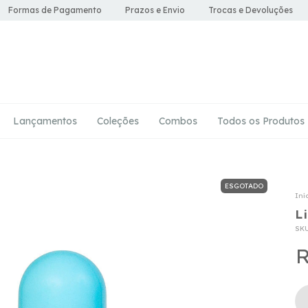
Formas de Pagamento
Prazos e Envio
Trocas e Devoluções
Lançamentos
Coleções
Combos
Todos os Produtos
ESGOTADO
Iní
L
SK
R