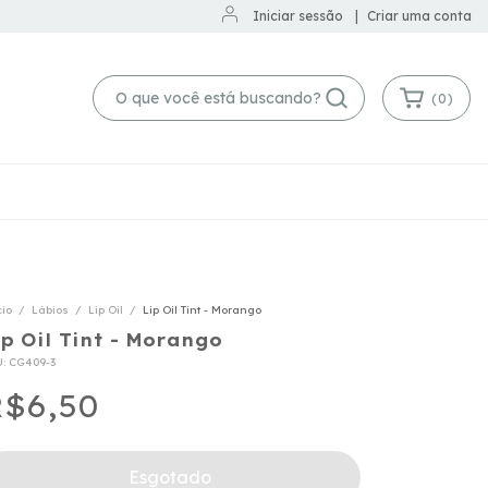
Iniciar sessão
|
Criar uma conta
(
0
)
cio
/
Lábios
/
Lip Oil
/
Lip Oil Tint - Morango
ip Oil Tint - Morango
U:
CG409-3
$6,50