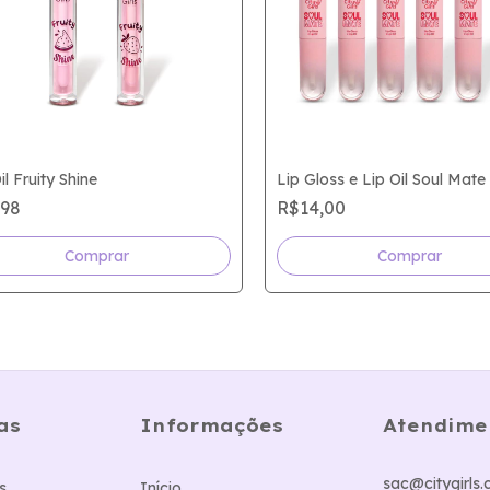
il Fruity Shine
Lip Gloss e Lip Oil Soul Mate
,98
R$14,00
Comprar
Comprar
as
Informações
Atendime
sac@citygirls.
s
Início