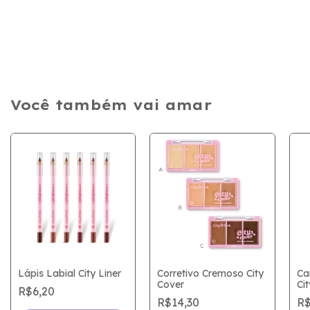
Você também vai amar
Lápis Labial City Liner
Corretivo Cremoso City
Ca
Cover
Cit
R$6,20
R$14,30
R$