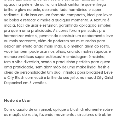
opaco na pele e, de outro, um blush cintilante que entrega
brilho e glow na pele, deixando tudo harmônico e super
radiante! Tudo isso em um formato compacto, ideal pra levar
na bolsa e retocar a make a qualquer momento. A textura é
macia, fácil de usar e esfumar, garantindo aplicação simples
pra quem ama praticidade. As cores foram pensadas pra
harmonizar entre si, permitindo construir um acabamento leve
ou mais marcante, além de poderem ser misturados para
deixar um efeito ainda mais lindo. E o melhor, além do rosto,
você também pode usar nos olhos, criando makes rápidas e
monocromáticas super estilosas! A embalagem é rosinha,
tem a vibe divertida, sendo o produtinho perfeito para quem
ama praticidade, sem abrir mão de uma make linda, fresh e
cheia de personalidade! Um duo, infinitas possibilidades! Leve
o City Blush com você e brilhe do seu jeito, no mood City Girls!
Disponível em 3 versões.
Modo de Usar
Com o auxílio de um pincel, aplique o blush diretamente sobre
as maçãs do rosto, fazendo movimentos circulares até obter